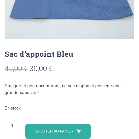
Sac d’appoint Bleu
Le
Le
45,00
€
30,00
€
prix
prix
Pratique et peu encombrant, ce sac d’appoint possède une
initial
actuel
grande capacité !
était :
est :
En stock
45,00 €.
30,00 €.
quantité
de
AJOUTER AU PANIER
Sac