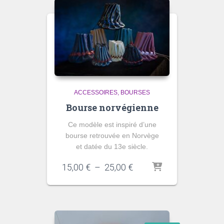
ACCESSOIRES
BOURSES
Bourse norvégienne
Ce modèle est inspiré d’une
bourse retrouvée en Norvège
et datée du 13e siècle.
Plage
15,00
€
–
25,00
€
de
prix :
15,00 €
à
25,00 €