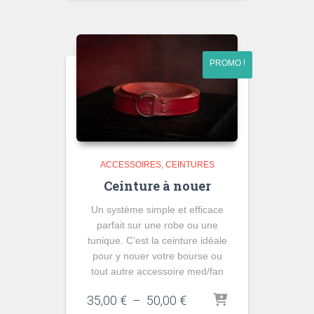
initial
actuel
était :
est :
45,00 €.
30,00 €.
PROMO !
ACCESSOIRES
CEINTURES
Ceinture à nouer
Un système simple et efficace
parfait sur une robe ou une
tunique. C’est la ceinture idéale
pour y nouer votre bourse ou
tout autre accessoire med/fan
Plage
35,00
€
–
50,00
€