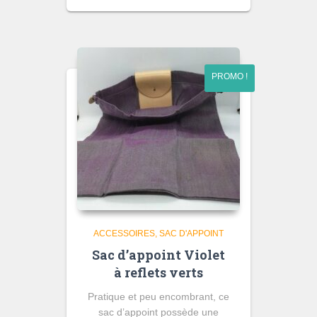
de
prix :
35,00 €
à
50,00 €
PROMO !
ACCESSOIRES
SAC D'APPOINT
Sac d’appoint Violet
à reflets verts
Pratique et peu encombrant, ce
sac d’appoint possède une