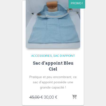
PROMO !
ACCESSOIRES
SAC D'APPOINT
Sac d’appoint Bleu
Ciel
Pratique et peu encombrant, ce
sac d’appoint possède une
grande capacité !
Le
Le
45,00
€
30,00
€
prix
prix