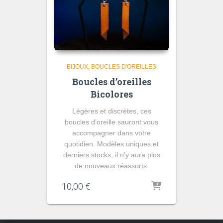
BIJOUX
BOUCLES D'OREILLES
Boucles d’oreilles
Bicolores
Légères et discrètes, ces
boucles d’oreille sauront vous
accompagner dans votre
quotidien. Modèles uniques et
derniers stocks, il n’y aura plus
de nouveaux réassorts.
10,00
€