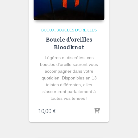
BIJOUX
BOUCLES D'OREILLES
Boucle d’oreilles
Bloodknot
Légères et discrètes, ces
boucles d’oreille sauront vous
accompagner dans votre
quotidien. Disponibles en 13
teintes différentes, elles
s’assortiront parfaitement à
toutes vos tenues !
10,00
€