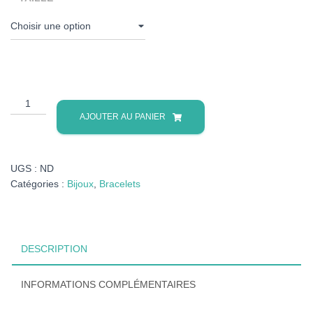
quantité
de
AJOUTER AU PANIER
Bracelet
embossé
UGS :
ND
Catégories :
Bijoux
,
Bracelets
DESCRIPTION
INFORMATIONS COMPLÉMENTAIRES