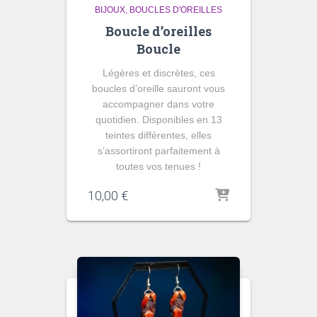
BIJOUX
BOUCLES D'OREILLES
Boucle d’oreilles
Boucle
Légères et discrètes, ces
boucles d’oreille sauront vous
accompagner dans votre
quotidien. Disponibles en 13
teintes différentes, elles
s’assortiront parfaitement à
toutes vos tenues !
10,00
€